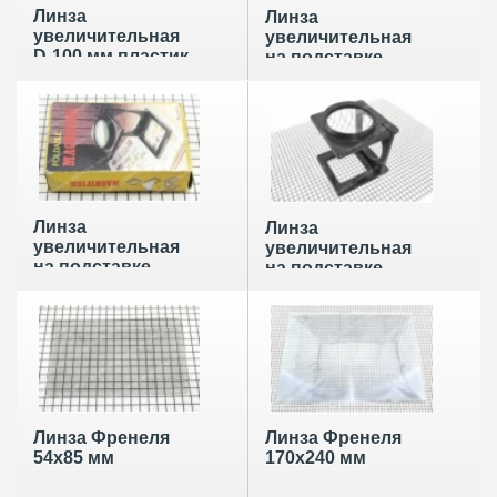
Линза
Линза
увеличительная
увеличительная
D-100 мм пластик
на подставке
с ручкой (сколы на
складная D- 16 мм
стекле)
(3х) 52940
Линза
Линза
увеличительная
увеличительная
на подставке
на подставке
складная D- 25 мм
складная D- 45 мм
(3х) 52939
(3х)
Линза Френеля
Линза Френеля
54х85 мм
170х240 мм