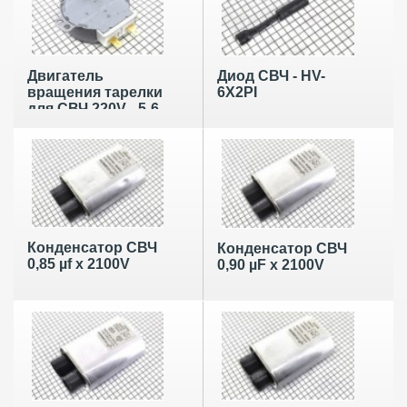
Двигатель
Диод СВЧ - HV-
вращения тарелки
6X2PI
для СВЧ 220V - 5-6
об/мин, 49TYZ-A2,
вал D7/5/14 мм
Конденсатор СВЧ
Конденсатор СВЧ
0,85 µf x 2100V
0,90 µF x 2100V