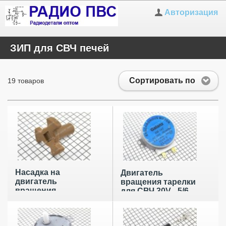
Авторизация
ЗИП для СВЧ печей
Сортировать по
19 товаров
Насадка на
Двигатель
двигатель
вращения тарелки
вращения
для СВЧ 30V - 5/6
поддона для СВЧ
об/мин, Galanz
печей H-30 мм
5SM-16T, вал
D7/6/14 мм