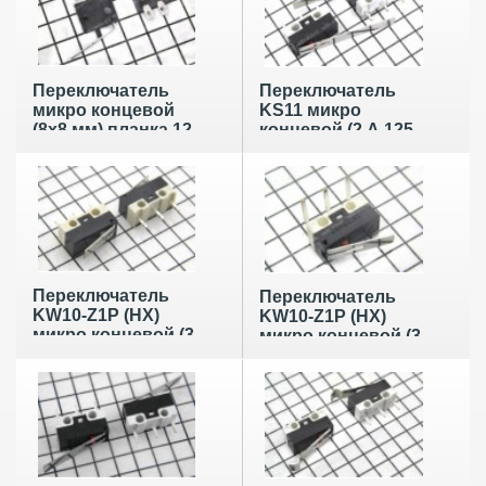
Переключатель
Переключатель
микро концевой
KS11 микро
(8х8 мм) планка 12
концевой (2 А 125
мм
В) планка 22 мм
Переключатель
Переключатель
KW10-Z1P (HX)
KW10-Z1P (HX)
микро концевой (3
микро концевой (3
А 125 В) планка 10
А 250 В) планка 10
мм
мм (изогнутые
выводы)