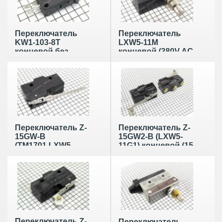
Переключатель
Переключатель
KW1-103-8T
LXW5-11M
концевой без
концевой (380V AC
планки
220V DC 3A ) D-8
мм, без ролика
Переключатель Z-
Переключатель Z-
15GW-B
15GW2-B (LXW5-
(TM1701,LXW5-
11G1) концевой (15
11N1)) концевой
А 250 В) планка 63
(15 А 250 В) планка
мм с роликом
74 мм
Переключатель Z-
Переключатель