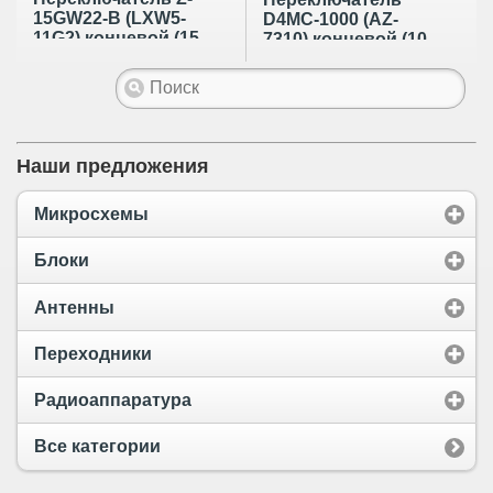
15GW22-B (LXW5-
D4MC-1000 (AZ-
11G2) концевой (15
7310) концевой (10
А 250 В) планка 40
А 250 В)
мм с роликом
Наши предложения
Микросхемы
Блоки
Антенны
Переходники
Радиоаппаратура
Все категории