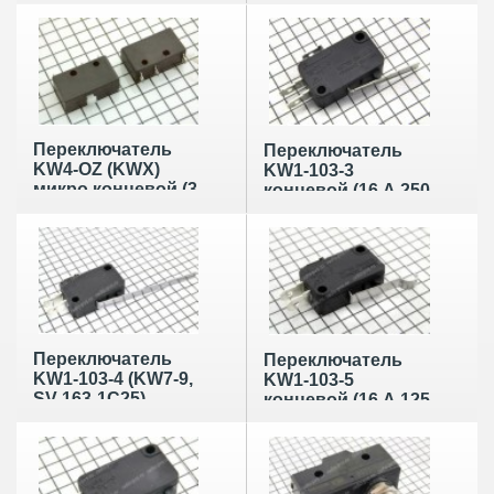
изогнутой
15 мм с роликом
планкой 15 мм
Переключатель
Переключатель
KW4-OZ (KWX)
KW1-103-3
микро концевой (3
концевой (16 А 250
А 125 В) без
В) планка 27 мм
планки
Переключатель
Переключатель
KW1-103-4 (KW7-9,
KW1-103-5
SV-163-1C25)
концевой (16 А 125
концевой (16 А 250
В) с изогнутой
В) планка 50 мм
планкой 27 мм