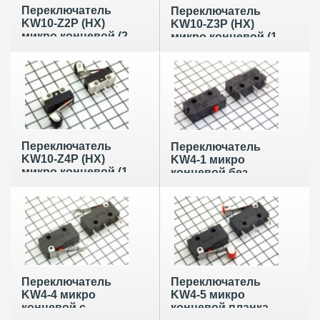
Переключатель
Переключатель
KW10-Z2P (HX)
KW10-Z3P (HX)
микро концевой (2
микро концевой (1
А 125 В) планка 15
А 125 В) с
мм
изогнутой планкой
13 мм
Переключатель
Переключатель
KW10-Z4P (HX)
KW4-1 микро
микро концевой (1
концевой без
А 125 В) планка 10
планки
мм с роликом
Переключатель
Переключатель
KW4-4 микро
KW4-5 микро
концевой с
концевой планка